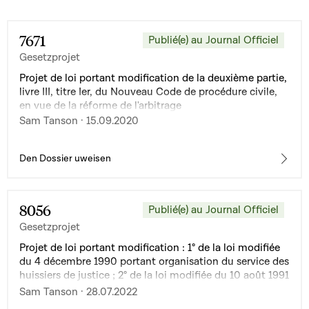
7671
Publié(e) au Journal Officiel
Gesetzprojet
Projet de loi portant modification de la deuxième partie,
livre III, titre Ier, du Nouveau Code de procédure civile,
en vue de la réforme de l'arbitrage
Sam Tanson · 15.09.2020
Den Dossier uweisen
8056
Publié(e) au Journal Officiel
Gesetzprojet
Projet de loi portant modification : 1° de la loi modifiée
du 4 décembre 1990 portant organisation du service des
huissiers de justice ; 2° de la loi modifiée du 10 août 1991
sur la profession d'avocat
Sam Tanson · 28.07.2022