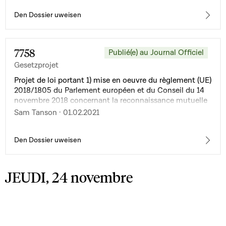
Den Dossier uweisen
7758
Publié(e) au Journal Officiel
Gesetzprojet
Projet de loi portant 1) mise en oeuvre du règlement (UE)
2018/1805 du Parlement européen et du Conseil du 14
novembre 2018 concernant la reconnaissance mutuelle
des décisions de gel et des décisions de confiscation et
Sam Tanson · 01.02.2021
2) modification de la loi du 1er août 2018 portant
1°transposition de la directive 2014/41/UE du Parlement
européen et du Conseil du 3 avril 2014 concernant la
Den Dossier uweisen
décision d'enquête européenne en matière pénale ;
2°modification du Code de procédure pénale ;
3°modification de la loi modifiée du 8 août 2000 sur
JEUDI, 24 novembre
l'entraide judiciaire internationale en matière pénale