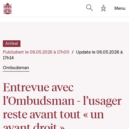
Options d'a
Menu
Open search moda
Artikel
Publizéiert le 06.05.2026 à 17h00
/
Update le 06.05.2026 à
17h14
Ombudsman
Entrevue avec
l’Ombudsman - l’usager
reste avant tout « un
ayant droit »