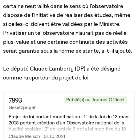
certaine neutralité dans le sens où l’observatoire
dispose de l’initiative de réaliser des études, même
si celles-ci doivent être validées par le Ministre.
Privatiser un tel observatoire n’aurait pas de réelle
plus-value et une certaine continuité des activités
serait garantie sous la forme existante, a-t-il ajouté.
Le député Claude Lamberty (DP) a été désigné
comme rapporteur du projet de loi.
7893
Publié(e) au Journal Officiel
Gesetzprojet
Projet de loi portant modification : 1° de la loi du 13 mars
2018 portant création d'un Observatoire national de la
qualité scolaire ; 2° de l'article 6 de la loi modifiée du 18
mars 2013 relative aux traitements de données à
Claude Meisch · 01.10.2021