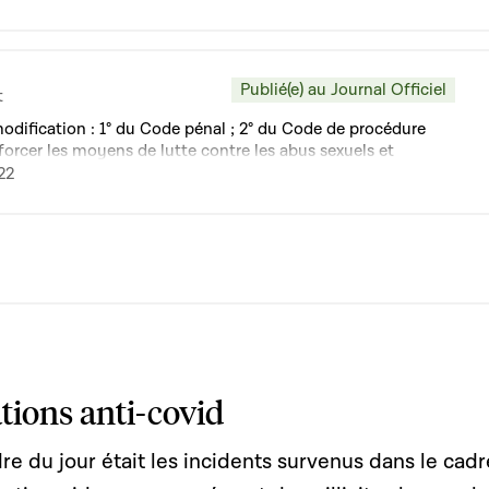
Publié(e) au Journal Officiel
t
modification : 1° du Code pénal ; 2° du Code de procédure
forcer les moyens de lutte contre les abus sexuels et
e des mineurs
22
tions anti-covid
dre du jour était les incidents survenus dans le cadr