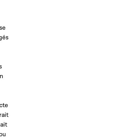
use
ogés
s
on
acte
rait
ait
 ou