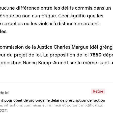
 aucune différence entre les délits commis dans un
ique ou non numérique. Ceci signifie que les
té sexuelles ou les viols « à distance » seraient
les.
Commission de la Justice Charles Margue (déi gréng
 du projet de loi. La proposition de loi
7850
dép
’opposition Nancy Kemp-Arendt sur le même sujet a
Retire
de loi
nt pour objet de prolonger le délai de prescription de l'action
es infractions commises sur mineur et portant modification
 pénale
.2021