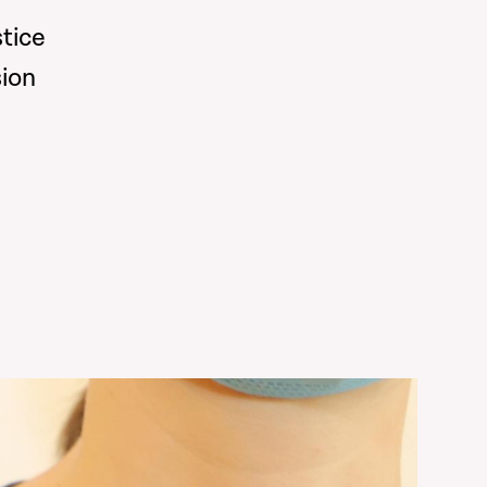
stice
sion