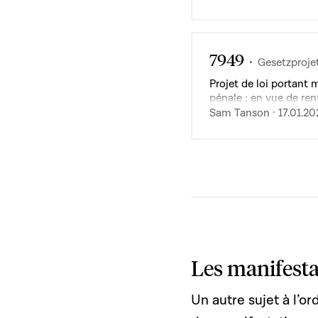
7949
Gesetzproje
Projet de loi portant 
pénale ; en vue de ren
l'exploitation sexuell
Sam Tanson · 17.01.20
Les manifesta
Un autre sujet à l’or