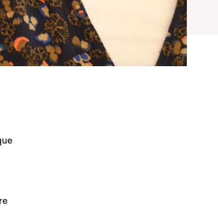
que
re