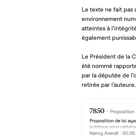
Le texte ne fait pas
environnement numér
atteintes à l’intégri
également punissab
Le Président de la 
été nommé rapporteur
par la députée de l
retirée par l’auteure.
7850
Proposition 
Proposition de loi aya
publique pour certain
du Code de procédure
Nancy Arendt · 30.06