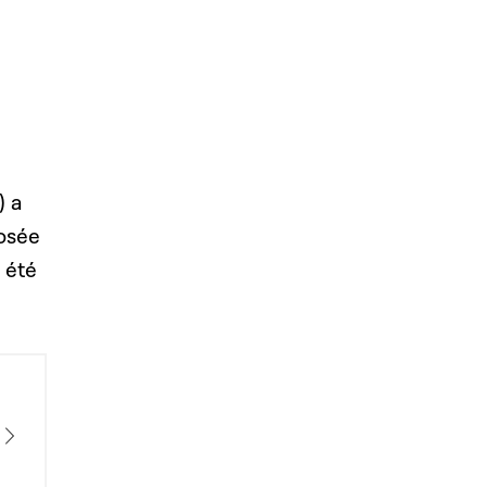
) a
osée
 été