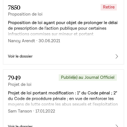
7850
Retire
Proposition de loi
Proposition de loi ayant pour objet de prolonger le délai
de prescription de l'action publique pour certaines
infractions commises sur mineur et portant
modification du Code de procédure pénale
Nancy Arendt · 30.06.2021
Voir le dossier
7949
Publié(e) au Journal Officiel
Projet de loi
Projet de loi portant modification : 1° du Code pénal ; 2°
du Code de procédure pénale ; en vue de renforcer les
moyens de lutte contre les abus sexuels et l'exploitation
sexuelle des mineurs
Sam Tanson · 17.01.2022
Voir le dossier