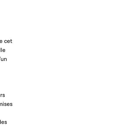
e cet
lle
’un
rs
mises
des