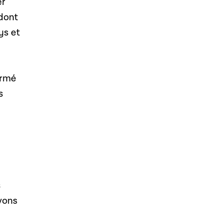
er
 dont
ys et
irmé
s
s
vons