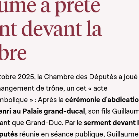
ume a prêté
nt devant la
bre
tobre 2025, la Chambre des Députés a joué
changement de trône, un cet « acte
olique » : Après la
cérémonie d'abdicati
nri au Palais grand-ducal
, son fils Guillau
tant que Grand-Duc. Par le
serment devant 
putés
réunie en séance publique, Guillaume