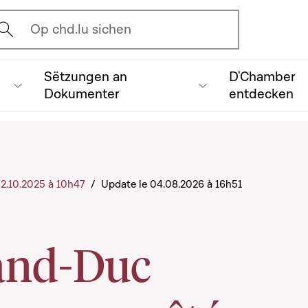
vrir l'écran de recherche
Op chd.lu sichen
Sëtzungen an
D'Chamber
Dokumenter
entdecken
 02.10.2025 à 10h47
/
Update le 04.08.2026 à 16h51
and-Duc