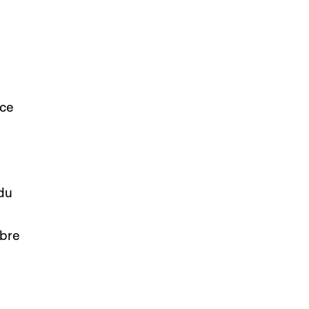
nce
 du
bre