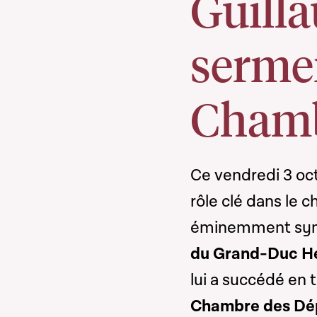
Guilla
serme
Cham
Ce vendredi 3 oc
rôle clé dans le 
éminemment symb
du Grand-Duc He
lui a succédé en 
Chambre des Dé