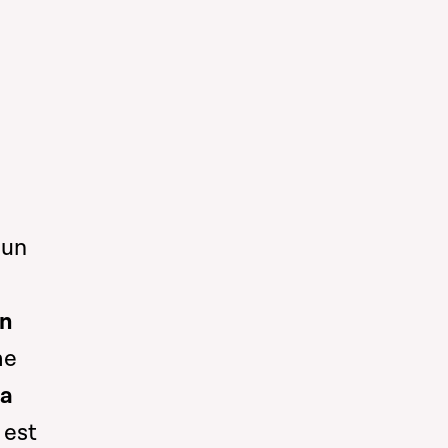
 un
on
me
la
 est