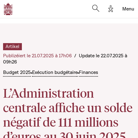
Options d'a
Menu
Open search moda
Artikel
Publizéiert le 21.07.2025 à 17h06
/
Update le 22.07.2025 à
09h26
Budget 2025
Exécution budgétaire
Finances
L’Administration
centrale affiche un solde
négatif de 111 millions
d’euros au 30 juin 2025