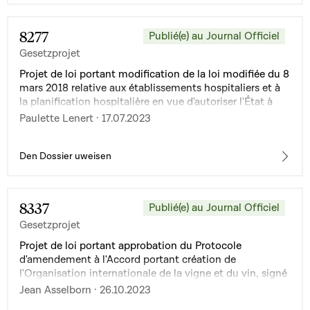
8277
Publié(e) au Journal Officiel
Gesetzprojet
Projet de loi portant modification de la loi modifiée du 8
mars 2018 relative aux établissements hospitaliers et à
la planification hospitalière en vue d'autoriser l'État à
participer au financement des gardes et astreintes des
Paulette Lenert · 17.07.2023
médecins hospitaliers dans les centres hospitaliers et les
établissements hospitaliers spécialisés
Den Dossier uweisen
8337
Publié(e) au Journal Officiel
Gesetzprojet
Projet de loi portant approbation du Protocole
d'amendement à l'Accord portant création de
l'Organisation internationale de la vigne et du vin, signé
à Paris, le 3 avril 2001
Jean Asselborn · 26.10.2023