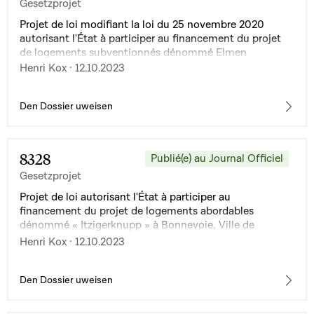
Gesetzprojet
Projet de loi modifiant la loi du 25 novembre 2020
autorisant l'État à participer au financement du projet
de logements subventionnés dénommé Elmen
Henri Kox · 12.10.2023
Den Dossier uweisen
8328
Publié(e) au Journal Officiel
Gesetzprojet
Projet de loi autorisant l'État à participer au
financement du projet de logements abordables
dénommé « Itzigerknupp » à Bonnevoie, Ville de
Luxembourg
Henri Kox · 12.10.2023
Den Dossier uweisen