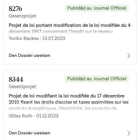
8276
Publié(e) au Journal Officiel
Gesetzprojet
Projet de loi portant modification de la loi modifiée du 4
décembre 1967 concernant l'impôt sur le revenu
Yuriko Backes · 13.07.2023
Den Dossier uweisen
8344
Publié(e) au Journal Officiel
Gesetzprojet
Projet de loi modifiant la loi modifiée du 17 décembre
2010 fixant les droits d'accise et taxes assimilées sur les
produits énergétiques, l'électricité, les produits de
tabacs manufacturés, l'alcool et les boissons alcooliques
Gilles Roth · 01.12.2023
Den Dossier uweisen