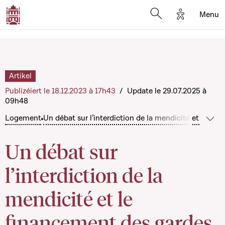
Options d'a
Menu
Open search moda
Artikel
Publizéiert le 18.12.2023 à 17h43
/
Update le 29.07.2025 à
09h48
Logement
Un débat sur l’interdiction de la mendicité et le f
Méi 
Un débat sur
l’interdiction de la
mendicité et le
financement des gardes