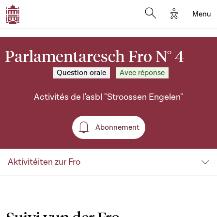
Options d'a
Menu
Open search moda
Parlamentaresch Fro N° 4
Question orale
Avec réponse
Activités de l'asbl "Stroossen Engelen"
Abonnement
Abonnement
Aktivitéiten zur Fro