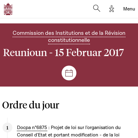
Options d'
Menu
Open search mod
Commission des Institutions et de la Révision
constitutionnelle
Reunioun - 15 Februar 2017
Sëtzungen a Reuniounen
Ordre du jour
Docpa n°6875
: Projet de loi sur l'organisation du
Conseil d'Etat et portant modification - de la loi