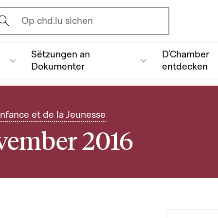
vrir l'écran de recherche
Op chd.lu sichen
Sëtzungen an
D'Chamber
Dokumenter
entdecken
Enfance et de la Jeunesse
ovember 2016