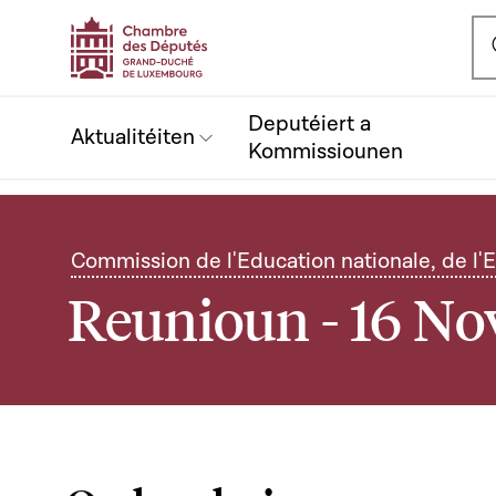
Ou
Deputéiert a
Aktualitéiten
Kommissiounen
Commission de l'Education nationale, de l'
Reunioun - 16 N