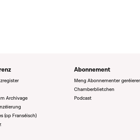
renz
Abonnement
zregister
Meng Abonnementer geréiere
Chamberblietchen
um Archivage
Podcast
anzéierung
s (op Franséisch)
z