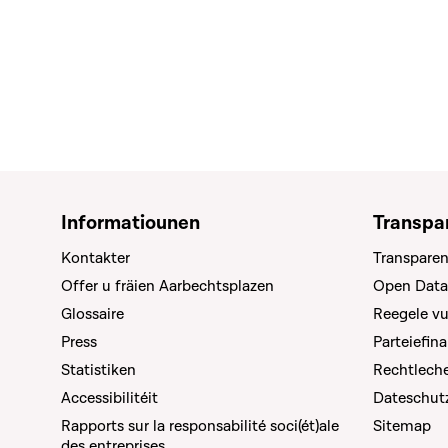
Informatiounen
Transpa
Kontakter
Transparen
Offer u fräien Aarbechtsplazen
Open Data
Glossaire
Reegele v
Press
Parteiefin
Statistiken
Rechtleche
Accessibilitéit
Dateschut
Rapports sur la responsabilité soci(ét)ale
Sitemap
des entreprises