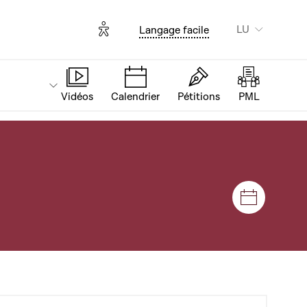
Options d'accessibilité
LU
Langage facile
Vidéos
Calendrier
Pétitions
PML
Sëtzunge