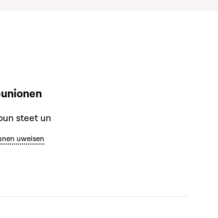
eunionen
un steet un
unen uweisen