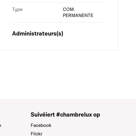
Type
COM.
PERMANENTE
Administrateurs(s)
Suivéiert #chambrelux op
n
Facebook
Flickr