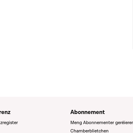
renz
Abonnement
zregister
Meng Abonnementer geréiere
Chamberblietchen