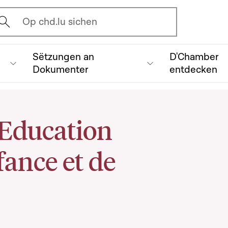
vrir l'écran de recherche
Op chd.lu sichen
Sëtzungen an
D'Chamber
Dokumenter
entdecken
'Education
fance et de