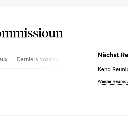
Kommissioun
Nächst R
aux
Derniers dossiers discutés
Keng Reunio
Weider Reunio