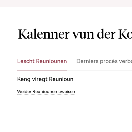
Kalenner vun der 
Lescht Reuniounen
Derniers procès verb
Keng viregt Reunioun
Weider Reuniounen uweisen