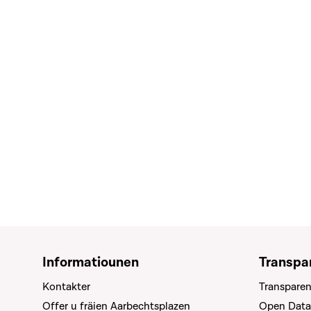
Informatiounen
Transpa
Kontakter
Transparen
Offer u fräien Aarbechtsplazen
Open Data