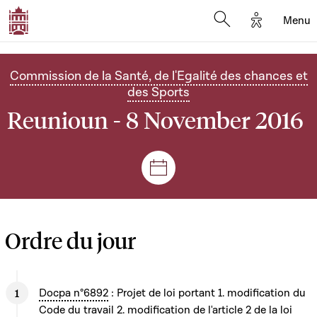
Options d'
Menu
Open search mod
Commission de la Santé, de l'Egalité des chances et
des Sports
Reunioun - 8 November 2016
Sëtzungen a Reuniounen
Ordre du jour
Docpa n°6892
: Projet de loi portant 1. modification du
Code du travail 2. modification de l'article 2 de la loi