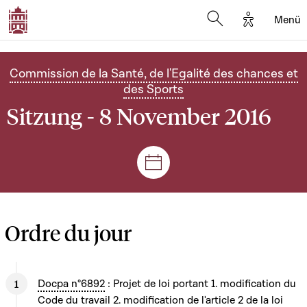
Options d'
Menü
Open search mod
Commission de la Santé, de l'Egalité des chances et
des Sports
Sitzung - 8 November 2016
Plenar- und Ausschusssitz
Ordre du jour
Docpa n°6892
: Projet de loi portant 1. modification du
Code du travail 2. modification de l'article 2 de la loi