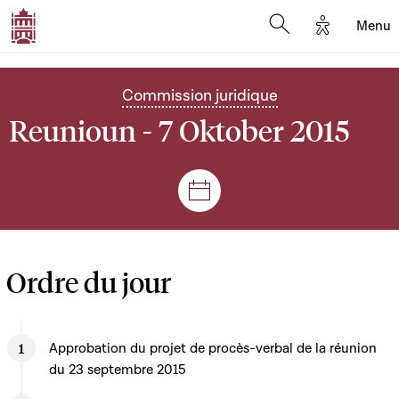
Options d'
Menu
Open search mod
Commission juridique
Reunioun - 7 Oktober 2015
Sëtzungen a Reuniounen
Ordre du jour
Approbation du projet de procès-verbal de la réunion
du 23 septembre 2015