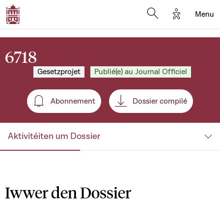
Options d'a
Menu
Open search moda
6718
Gesetzprojet
Publié(e) au Journal Officiel
Abonnement
Dossier compilé
Abonnement
Aktivitéiten um Dossier
Iwwer den Dossier