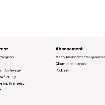
renz
Abonnement
zregister
Meng Abonnementer geréiere
Chamberblietchen
um Archivage
Podcast
anzéierung
s (op Franséisch)
z