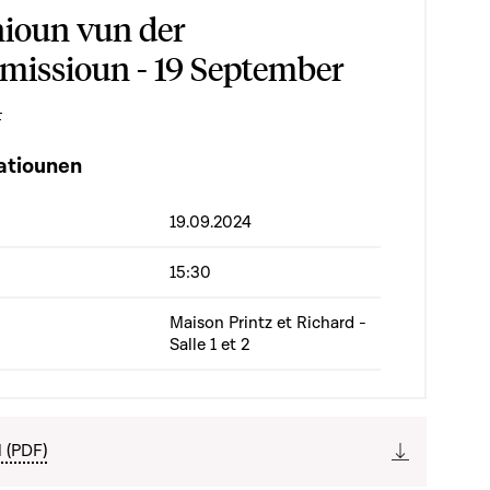
ioun vun der
issioun - 19 September
4
atiounen
19.09.2024
15:30
Maison Printz et Richard -
Salle 1 et 2
l (PDF)