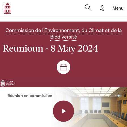
Options d'a
Menu
Open search moda
Commission de l'Environnement, du Climat et de la
Biodiversité
Reunioun - 8 May 2024
Sëtzungen a Reuniounen
Play