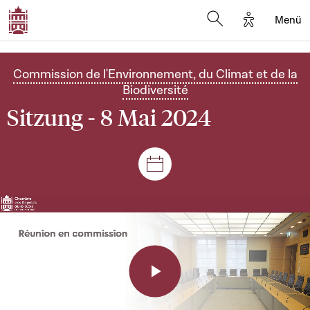
Options d'a
Menü
Open search moda
Commission de l'Environnement, du Climat et de la
Biodiversité
Sitzung - 8 Mai 2024
Plenar- und Ausschusssitz
Play