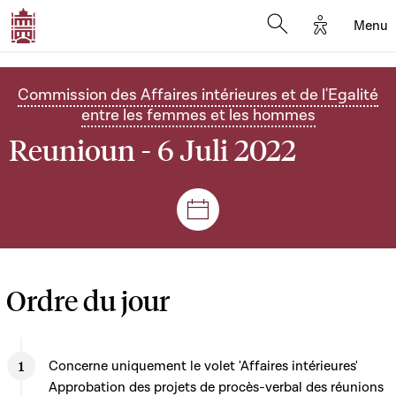
Options d'
Menu
Open search mod
Commission des Affaires intérieures et de l'Egalité
entre les femmes et les hommes
Reunioun - 6 Juli 2022
Sëtzungen a Reuniounen
Ordre du jour
Concerne uniquement le volet 'Affaires intérieures'
Approbation des projets de procès-verbal des réunions