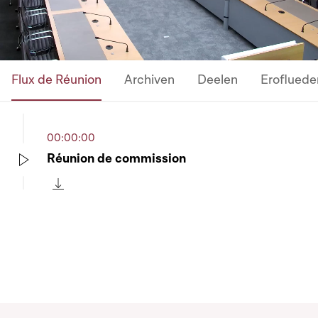
Video
Flux de Réunion
Archiven
Deelen
Erofluede
00:00:00
Réunion de commission
Play
Télécharger cette séquence