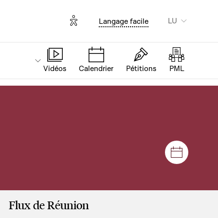
Options d'accessibilité
LU
Langage facile
Vidéos
Calendrier
Pétitions
PML
Sëtzunge
Flux de Réunion