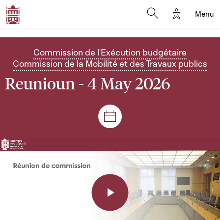
Options d'a
Menu
Open search moda
Commission de l'Exécution budgétaire
Commission de la Mobilité et des Travaux publics
Reunioun - 4 May 2026
Sëtzungen a Reuniounen
Play