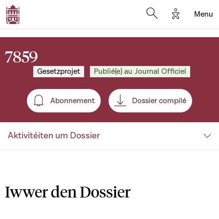
Options d'a
Menu
Open search moda
7859
Gesetzprojet
Publié(e) au Journal Officiel
Abonnement
Dossier compilé
Abonnement
Aktivitéiten um Dossier
Iwwer den Dossier