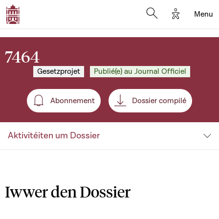
Options d'a
Menu
Open search moda
7464
Gesetzprojet
Publié(e) au Journal Officiel
Abonnement
Dossier compilé
Abonnement
Aktivitéiten um Dossier
Iwwer den Dossier