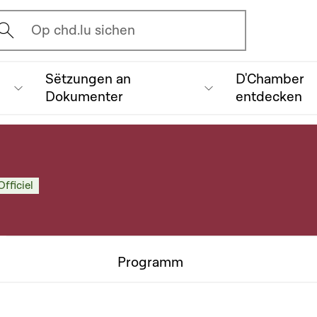
vrir l'écran de recherche
Op chd.lu sichen
Sëtzungen an
D'Chamber
Dokumenter
entdecken
Officiel
Programm