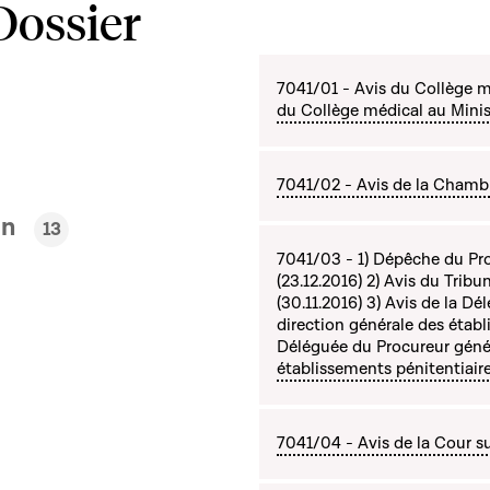
Dossier
7041/01 - Avis du Collège m
du Collège médical au Minist
7041/02 - Avis de la Chamb
en
13
7041/03 - 1) Dépêche du Proc
(23.12.2016) 2) Avis du Tri
(30.11.2016) 3) Avis de la D
direction générale des étab
Déléguée du Procureur génér
établissements pénitentiaire
7041/04 - Avis de la Cour s