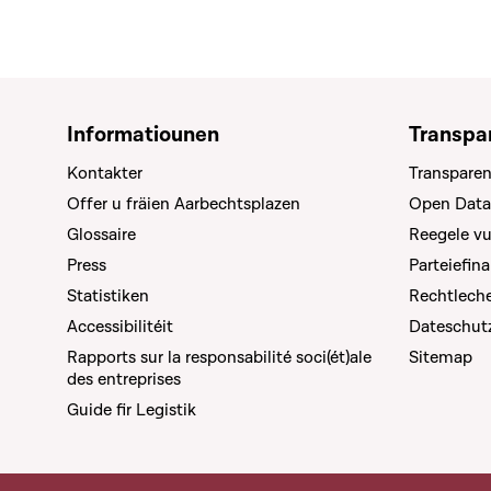
Informatiounen
Transpa
Kontakter
Transparen
Offer u fräien Aarbechtsplazen
Open Data
Glossaire
Reegele v
Press
Parteiefin
Statistiken
Rechtleche
Accessibilitéit
Dateschut
Rapports sur la responsabilité soci(ét)ale
Sitemap
des entreprises
Guide fir Legistik