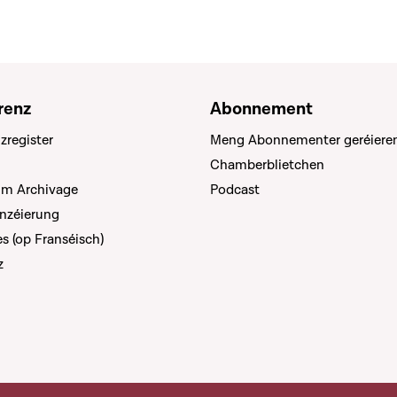
renz
Abonnement
zregister
Meng Abonnementer geréiere
Chamberblietchen
um Archivage
Podcast
anzéierung
s (op Franséisch)
z