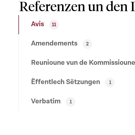
Referenzen un den 
Avis
11
Amendements
2
Reunioune vun de Kommissioun
Ëffentlech Sëtzungen
1
Verbatim
1