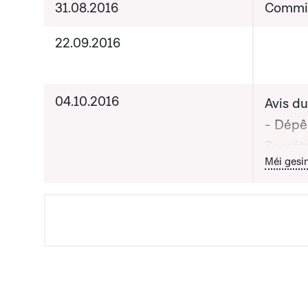
31.08.2016
Commis
22.09.2016
04.10.2016
Avis d
- Dépê
Secrét
Bou
Méi gesi
au Mini
(21.9.2