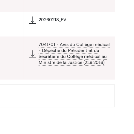
20260218_PV
7041/01 - Avis du Collège médical
- Dépêche du Président et du
Secrétaire du Collège médical au
Ministre de la Justice (21.9.2016)
a liste qui précède