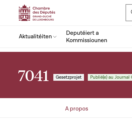
Ou
Deputéiert a
Aktualitéiten
Kommissiounen
7041
Gesetzprojet
Publié(e) au Journal 
A propos