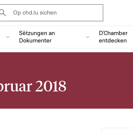
vrir l'écran de recherche
Op chd.lu sichen
Sëtzungen an
D'Chamber
Dokumenter
entdecken
bruar 2018