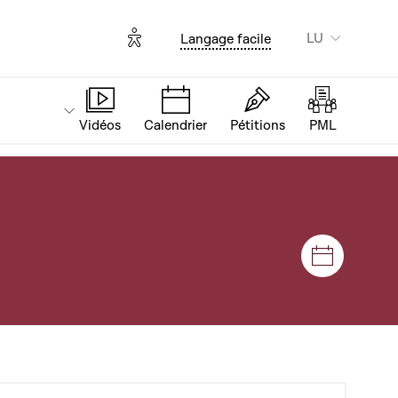
Options d'accessibilité
LU
Langage facile
Vidéos
Calendrier
Pétitions
PML
Sëtzunge