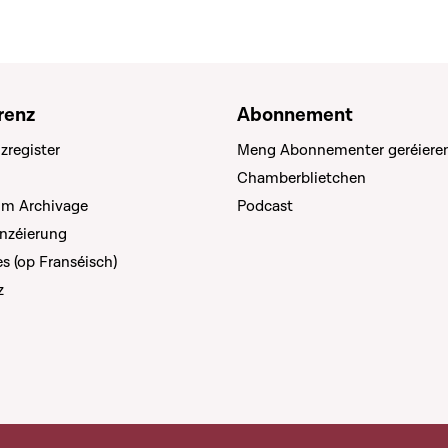
renz
Abonnement
zregister
Meng Abonnementer geréiere
Chamberblietchen
um Archivage
Podcast
anzéierung
s (op Franséisch)
z