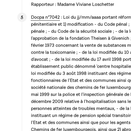
Rapporteur : Madame Viviane Loschetter
Docpa n°7042
: Loi du jj/mm/aaaa portant réform
pénitentiaire et 1) modification - du Code pénal 
pénale ; - du Code de la sécurité sociale ; - de la
l'approbation de la fondation Theisen à Givenich ;
février 1973 concernant la vente de substances m
contre la toxicomanie ; - de la loi modifiée du 10 
d'avocat ; - de la loi modifiée du 17 avril 1998 po
établissement public dénommé 'centre hospitalier 
loi modifiée du 3 août 1998 instituant des régim
fonctionnaires de l'Etat et des communes ainsi q
société nationale des chemins de fer luxembourgeo
mai 1999 sur la police et l'inspection générale de l
décembre 2009 relative à l'hospitalisation sans 
personnes atteintes de troubles mentaux, - de la
instituant un régime de pension spécial transitoi
l'Etat et des communes ainsi que pour les agents 
Chemins de fer luxembourgeois, ainsi que 2) abrog