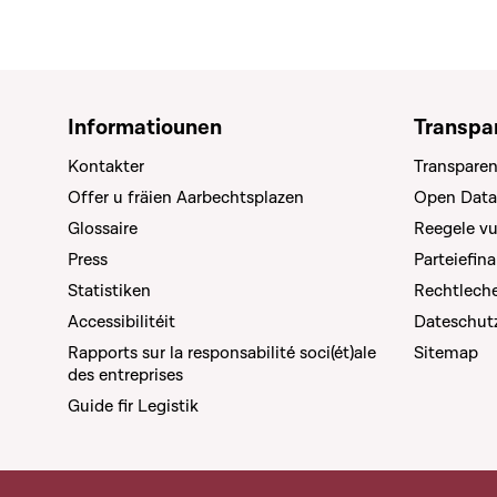
Informatiounen
Transpa
Kontakter
Transparen
Offer u fräien Aarbechtsplazen
Open Data
Glossaire
Reegele v
Press
Parteiefin
Statistiken
Rechtleche
Accessibilitéit
Dateschut
Rapports sur la responsabilité soci(ét)ale
Sitemap
des entreprises
Guide fir Legistik