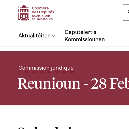
Ou
Deputéiert a
Aktualitéiten
Kommissiounen
Commission juridique
Reunioun - 28 Fe