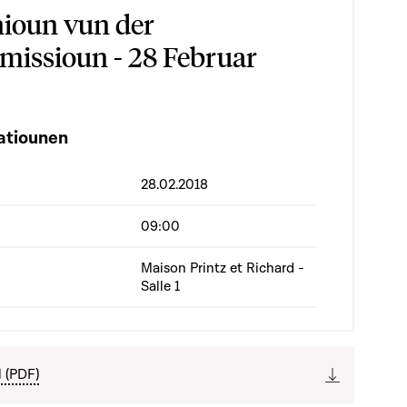
ioun vun der
issioun - 28 Februar
atiounen
28.02.2018
09:00
Maison Printz et Richard -
Salle 1
l (PDF)