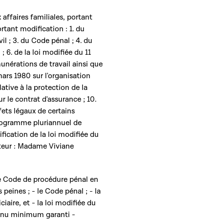
x affaires familiales, portant
rtant modification : 1. du
l ; 3. du Code pénal ; 4. du
; 6. de la loi modifiée du 11
unérations de travail ainsi que
 mars 1980 sur l'organisation
lative à la protection de la
ur le contrat d'assurance ; 10.
ffets légaux de certains
 programme pluriannuel de
ication de la loi modifiée du
rteur : Madame Viviane
le Code de procédure pénal en
 peines ; - le Code pénal ; - la
iaire, et - la loi modifiée du
evenu minimum garanti -