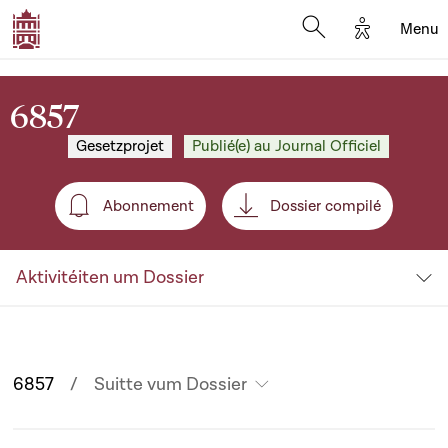
Options d'
Menu
Open search mod
6857
Gesetzprojet
Publié(e) au Journal Officiel
Abonnement
Dossier compilé
Abonnement
Aktivitéiten um Dossier
6857
Suitte vum Dossier