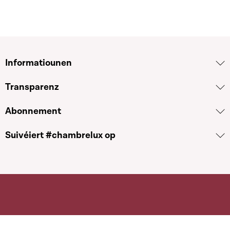
Motion
Promotion et augmentation de l'utilisation de
produits du terroir et de produits régionaux
luxembourgeois dans la restauration collective
Informatiounen
Martine Hansen · 12.05.2016
Transparenz
Den Dossier uweisen
Abonnement
2658
Refusé(e)
Suivéiert #chambrelux op
Motion
Organisation d'une campagne d'information sur la
production alimentaire et le secteur de l'agriculture
Martine Hansen · 12.05.2016
Den Dossier uweisen