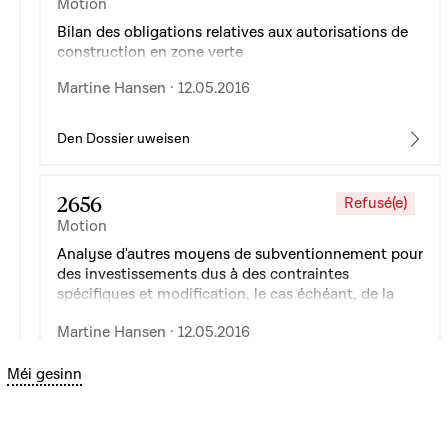
Motion
Bilan des obligations relatives aux autorisations de
construction en zone verte
Martine Hansen · 12.05.2016
Den Dossier uweisen
2656
Refusé(e)
Motion
Analyse d'autres moyens de subventionnement pour
des investissements dus à des contraintes
spécifiques et modification, le cas échéant, de la
nouvelle loi agraire
Martine Hansen · 12.05.2016
Bouton graphique servant à afficher ou cacher tous les élé
Méi gesinn
Den Dossier uweisen
2657
Refusé(e)