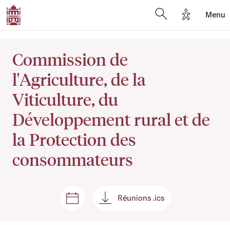
Options d'
Menu
Open search mod
Commission de
l'Agriculture, de la
Viticulture, du
Développement rural et de
la Protection des
consommateurs
Réunions .ics
Sëtzungen a Reuniounen
Réunions .ics