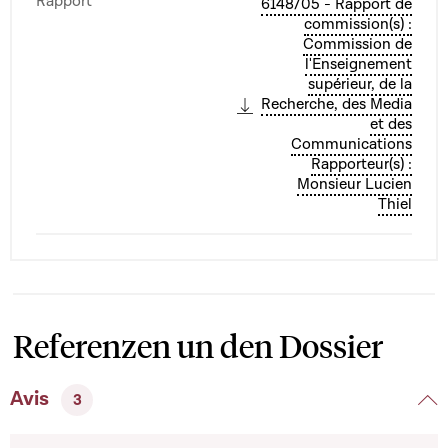
Rapport
6148/05 - Rapport de
commission(s) :
Commission de
l'Enseignement
supérieur, de la
Recherche, des Media
et des
Communications
Rapporteur(s) :
Monsieur Lucien
Thiel
Referenzen un den Dossier
Avis
3