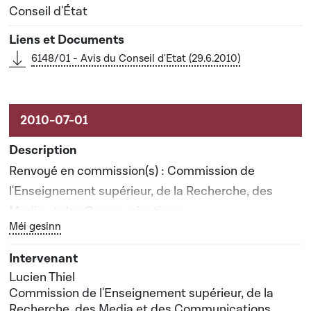
Conseil d'État
6148/01 - Avis du Conseil d'Etat (29.6.2010)
Renvoyé en commission(s) : Commission de
l'Enseignement supérieur, de la Recherche, des
Media et des Communications
Bouton graphique servant à afficher ou cacher tous les él
Méi gesinn
Rapporteur(s) : Monsieur Lucien Thiel
Lucien Thiel
Date prévisionnelle du rapport de commission : 09-
Commission de l'Enseignement supérieur, de la
Recherche, des Media et des Communications