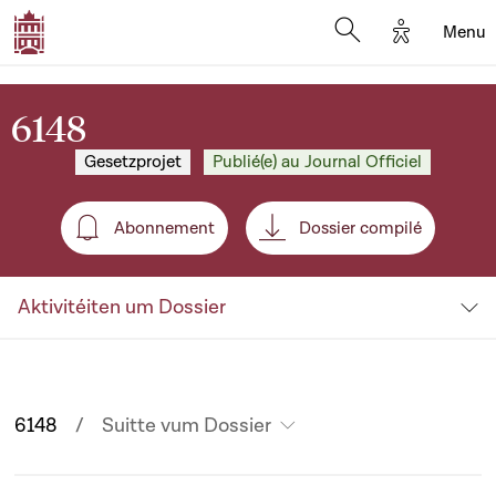
Options d'
Menu
Open search mod
6148
Gesetzprojet
Publié(e) au Journal Officiel
Abonnement
Dossier compilé
Abonnement
Aktivitéiten um Dossier
6148
Suitte vum Dossier