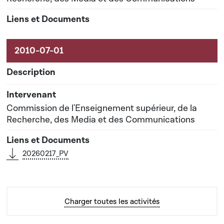
07-2010
Commission de l'Enseignement supérieur, de la
Recherche, des Media et des Communications
20260217_PV
Charger toutes les activités