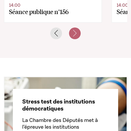
14:00
14:00
Séance publique n°156
Séanc
Previous slide
Next slide
Stress test des institutions
démocratiques
La Chambre des Députés met à
l’épreuve les institutions