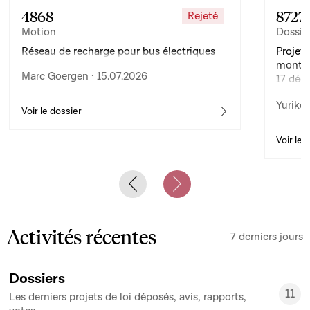
4868
8727
Rejeté
Motion
Dossie
Réseau de recharge pour bus électriques
Projet 
montan
Marc Goergen · 15.07.2026
17 déc
de l’ex
Yuriko 
d’auto
Voir le dossier
Voir le 
Previous slide
Next slide
Activités récentes
7 derniers jours
Dossiers
11
Les derniers projets de loi déposés, avis, rapports,
11