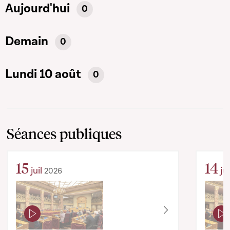
Aujourd'hui
0
Demain
0
Lundi 10 août
0
Séances publiques
15
14
juil
jui
2026