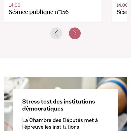
14:00
14:00
Séance publique n°156
Séanc
Previous slide
Next slide
Stress test des institutions
démocratiques
La Chambre des Députés met à
l’épreuve les institutions