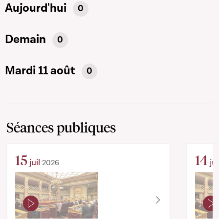
Aujourd'hui
0
Demain
0
Mardi 11 août
0
Séances publiques
15
14
juil
jui
2026