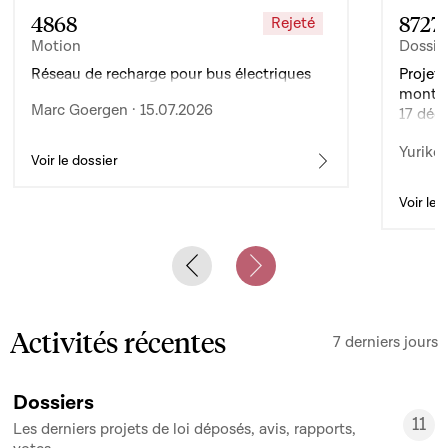
4868
8727
Rejeté
Motion
Dossie
Réseau de recharge pour bus électriques
Projet 
montan
Marc Goergen · 15.07.2026
17 déc
de l’ex
Yuriko 
d’auto
Voir le dossier
Voir le 
Previous slide
Next slide
Activités récentes
7 derniers jours
Dossiers
11
Les derniers projets de loi déposés, avis, rapports,
11