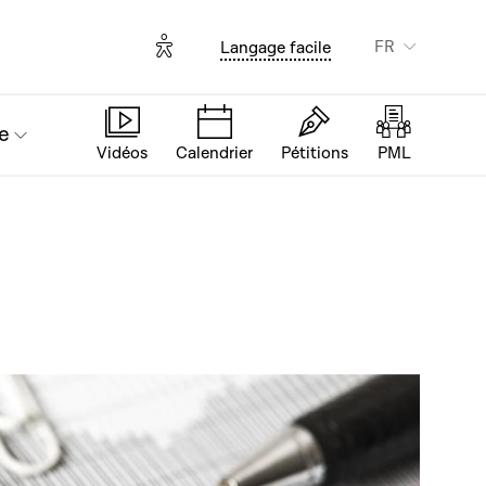
Options d'accessibilité
FR
Langage facile
e
Vidéos
Calendrier
Pétitions
PML