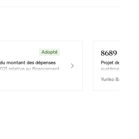
8689
Adopté
Dossier
ion du montant des dépenses
Projet de loi relat
2021 relative au financement
systèmes de trans
ics d’autobus
Yuriko Backes · 1