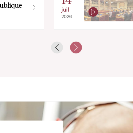
ublique
juil
2026
Previous slide
Next slide