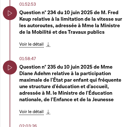
Play
safeguarding » dans le sport, ainsi qu'une
01:52:53
Charte des valeurs et un Code de bonne
Question n° 234 du 10 juin 2025 de M. Fred
conduite
Keup relative à la limitation de la vitesse sur
Play
les autoroutes, adressée à Mme la Ministre
Voir le détail
de la Mobilité et des Travaux publics
Télécharger cette séquence
02:47:11
Voir le détail
Télécharger cette séquence
Question élargie n° 40 de M. Dan Biancalana
au sujet des armes et des munitions
01:58:47
Play
Question n° 235 du 10 juin 2025 de Mme
Voir le détail
Diane Adehm relative à la participation
Télécharger cette séquence
Play
maximale de l'État par enfant qui fréquente
02:47:44
une structure d'éducation et d'accueil,
adressée à M. le Ministre de l'Éducation
Question élargie n° 41 de Mme Francine
nationale, de l'Enfance et de la Jeunesse
Closener au sujet de la mise en oeuvre
Play
généralisée du projet « ALPHA - zesumme
Voir le détail
wuessen »
Télécharger cette séquence
Voir le détail
02:03:26