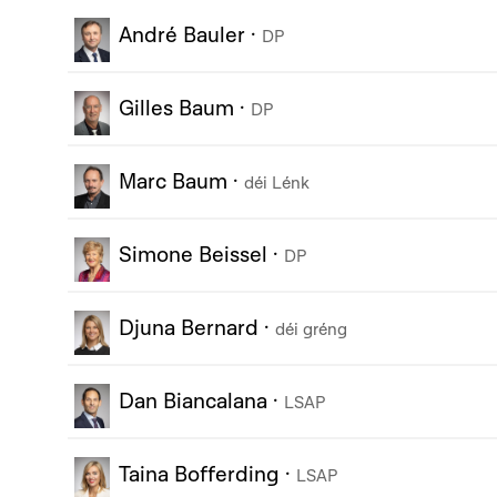
André Bauler
·
DP
Gilles Baum
·
DP
Marc Baum
·
déi Lénk
Simone Beissel
·
DP
Djuna Bernard
·
déi gréng
Dan Biancalana
·
LSAP
Taina Bofferding
·
LSAP