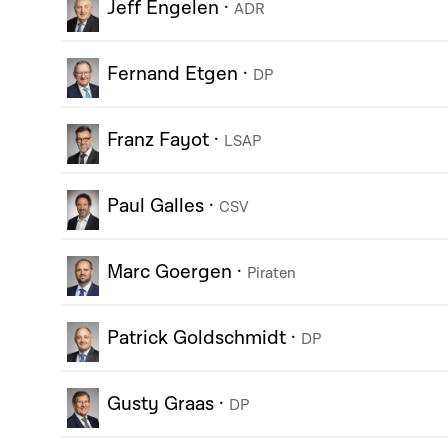
Jeff Engelen
·
ADR
Fernand Etgen
·
DP
Franz Fayot
·
LSAP
Paul Galles
·
CSV
Marc Goergen
·
Piraten
Patrick Goldschmidt
·
DP
Gusty Graas
·
DP