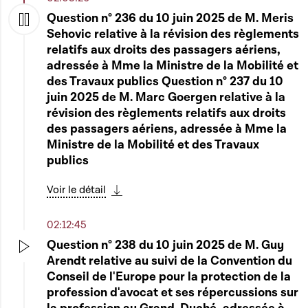
Télécharger cette séquence
Question n° 236 du 10 juin 2025 de M. Meris
03:05:28
Sehovic relative à la révision des règlements
Play
relatifs aux droits des passagers aériens,
Question élargie n° 40 de M. Dan Biancalana
adressée à Mme la Ministre de la Mobilité et
au sujet des armes et des munitions (suite)
Play
des Travaux publics Question n° 237 du 10
Voir le détail
juin 2025 de M. Marc Goergen relative à la
Télécharger cette séquence
révision des règlements relatifs aux droits
des passagers aériens, adressée à Mme la
03:15:01
Ministre de la Mobilité et des Travaux
8412 - Projet de loi portant modification de
publics
la loi modifiée du 21 décembre 2007 portant
Play
création de l'Administration de la navigation
Voir le détail
aérienne
Télécharger cette séquence
02:12:45
Voir le détail
Télécharger cette séquence
Question n° 238 du 10 juin 2025 de M. Guy
Arendt relative au suivi de la Convention du
03:24:09
Play
Conseil de l'Europe pour la protection de la
8481 - Projet de loi modifiant : 1° la loi
profession d'avocat et ses répercussions sur
modifiée du 19 juillet 2004 concernant
Play