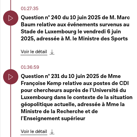
00:03:59
01:27:35
Ouverture de la séance publique
Question n° 240 du 10 juin 2025 de M. Marc
Baum relative aux événements survenus au
Play
Play
Stade de Luxembourg le vendredi 6 juin
Télécharger cette séquence
2025, adressée à M. le Ministre des Sports
00:04:00
Ordre du jour
Voir le détail
Télécharger cette séquence
Claude Wiseler
Play
01:36:59
Télécharger cette séquence
Question n° 231 du 10 juin 2025 de Mme
00:04:10
Françoise Kemp relative aux postes de CDI
Play
Communications
pour chercheurs auprès de l'Université du
Luxembourg dans le contexte de la situation
Claude Wiseler
Play
géopolitique actuelle, adressée à Mme la
Ministre de la Recherche et de
Télécharger cette séquence
l'Enseignement supérieur
00:04:30
Heure d'actualité du groupe politique LSAP
Voir le détail
Télécharger cette séquence