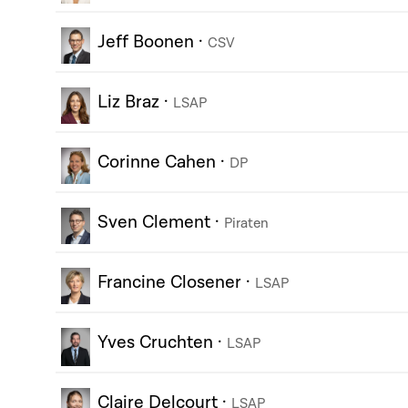
Jeff Boonen
·
CSV
Liz Braz
·
LSAP
Corinne Cahen
·
DP
Sven Clement
·
Piraten
Francine Closener
·
LSAP
Yves Cruchten
·
LSAP
Claire Delcourt
·
LSAP