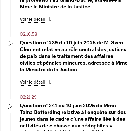
la profession au Grand-Duché, adressée à
l'aménagement communal et le
Mme la Ministre de la Justice
développement urbain ; 2° la loi modifiée du
17 avril 2018 concernant l'aménagement du
Voir le détail
territoire
Télécharger cette séquence
02:16:58
Voir le détail
Télécharger cette séquence
Question n° 239 du 10 juin 2025 de M. Sven
Clement relative au rôle central des justices
04:03:42
Play
de paix dans le traitement des affaires
8504 - Projet de loi portant approbation de
civiles et pénales mineures, adressée à Mme
l'Accord entre la Mongolie et les États du
Play
la Ministre de la Justice
Benelux (le Royaume de Belgique, le Grand-
Duché de Luxembourg et le Royaume des
Voir le détail
Pays-Bas) concernant la réadmission des
Télécharger cette séquence
personnes en séjour irrégulier et de son
02:21:29
Protocole d'application, faits à Bruxelles, le
Question n° 241 du 10 juin 2025 de Mme
9 janvier 2024
Taina Bofferding relative à l'enquête sur des
Play
Voir le détail
jeunes dans le cadre d'une affaire liée à des
Télécharger cette séquence
activités de « chasse aux pédophiles »,