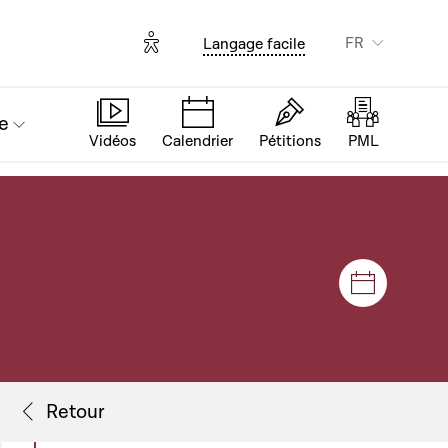
Options d'accessibilité
FR
Langage facile
e
Vidéos
Calendrier
Pétitions
PML
Séances e
Flux de séance
Retour