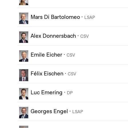
Mars Di Bartolomeo
·
LSAP
Alex Donnersbach
·
CSV
Emile Eicher
·
CSV
Félix Eischen
·
CSV
Luc Emering
·
DP
Georges Engel
·
LSAP