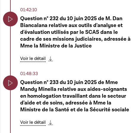
au sujet de la reconnaissance de l'État de
Play
Palestine
01:42:10
Question n° 232 du 10 juin 2025 de M. Dan
Voir le détail
Biancalana relative aux outils d'analyse et
Télécharger cette séquence
Play
d'évaluation utilisés par le SCAS dans le
01:21:31
cadre de ses missions judiciaires, adressée à
Dépôt d'une motion par Mme Taina
Mme la Ministre de la Justice
Bofferding
Play
Voir le détail
Voir le détail
Télécharger cette séquence
Télécharger cette séquence
01:48:33
01:26:57
Question n° 233 du 10 juin 2025 de Mme
Heure de questions au Gouvernement
Mandy Minella relative aux aides-soignants
Play
en homologation travaillant dans le secteur
Play
Voir le détail
d'aide et de soins, adressée à Mme la
Télécharger cette séquence
Ministre de la Santé et de la Sécurité sociale
02:27:36
Voir le détail
Motion de Mme Taina Bofferding au sujet de
Télécharger cette séquence
l'élaboration de ka stratégie nationale de «