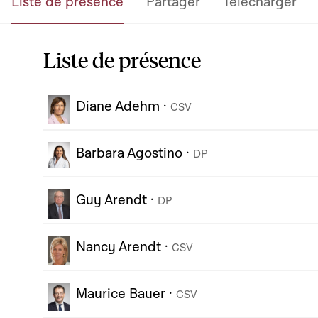
Liste de présence
Partager
Télécharger
Liste de présence
Diane Adehm
·
CSV
Barbara Agostino
·
DP
Guy Arendt
·
DP
Nancy Arendt
·
CSV
Maurice Bauer
·
CSV