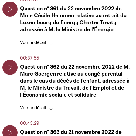
Désignation d'un membre du Conseil
national des finances publiques (CNFP)
Question n° 361 du 22 novembre 2022 de
Play
Mme Cécile Hemmen relative au retrait du
Fernand Etgen
Play
Luxembourg du Energy Charter Treaty,
Voir le détail
adressée à M. le Ministre de l'Énergie
Télécharger cette séquence
Voir le détail
01:53:22
Télécharger cette séquence
Heure d'actualité de la sensibilité politique
00:37:55
Piraten au sujet des résultats de la COP27
Play
Question n° 362 du 22 novembre 2022 de M.
Voir le détail
Marc Goergen relative au congé parental
Play
Télécharger cette séquence
dans le cas du décès de l'enfant, adressée à
M. le Ministre du Travail, de l'Emploi et de
03:20:29
l'Économie sociale et solidaire
Clôture de la séance publique
Play
Voir le détail
Télécharger cette séquence
Télécharger cette séquence
00:43:29
Question n° 363 du 21 novembre 2022 de