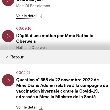
Mars Di Bartolomeo
Play
Voir le détail
Télécharger cette séquence
00:09:16
Dépôt d'une motion par Mme Nathalie
Oberweis
Play
Nathalie Oberweis
Retour
Voir le détail
Télécharger cette séquence
00:11:55
00:12:21
Heure de questions au Gouvernement
Question n° 358 du 22 novembre 2022 de
Mme Diane Adehm relative à la campagne de
Play
Voir le détail
Play
vaccination hivernale contre la Covid-19,
Télécharger cette séquence
adressée à Mme la Ministre de la Santé
01:20:04
Question élargie n° 162 de M. Gusty Graas au
Voir le détail