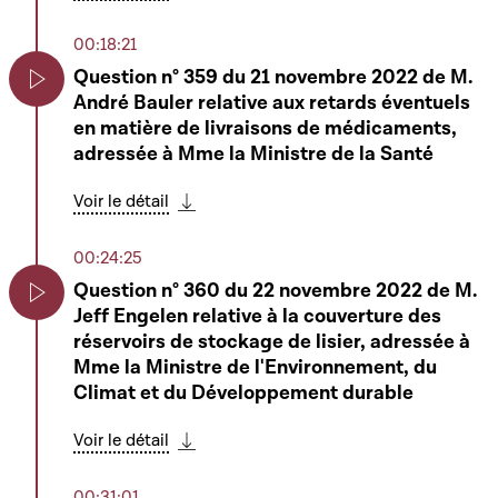
Télécharger cette séquence
sujet des bibliothèques publiques
Play
00:18:21
Voir le détail
Question n° 359 du 21 novembre 2022 de M.
Télécharger cette séquence
André Bauler relative aux retards éventuels
Play
01:33:14
en matière de livraisons de médicaments,
Question élargie n° 166 de M. Dan Biancalana
adressée à Mme la Ministre de la Santé
au sujet de l'inscription d'une troisième
Play
option dans le registre de l'état civil
Voir le détail
Télécharger cette séquence
Voir le détail
00:24:25
Télécharger cette séquence
Question n° 360 du 22 novembre 2022 de M.
01:42:42
Jeff Engelen relative à la couverture des
Play
Question élargie n° 168 de M. Paul Galles au
réservoirs de stockage de lisier, adressée à
sujet du "Footprint" environnemental
Mme la Ministre de l'Environnement, du
Play
Climat et du Développement durable
Voir le détail
Télécharger cette séquence
Voir le détail
Télécharger cette séquence
01:52:12
00:31:01