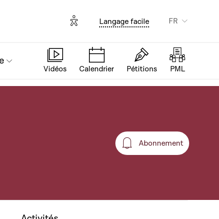
Options d'accessibilité
FR
Langage facile
e
Vidéos
Calendrier
Pétitions
PML
Abonnement
Abonnement
Activités