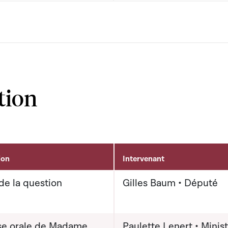
tion
ion
Intervenant
de la question
Gilles Baum • Député
e orale de Madame
Paulette Lenert • Minis