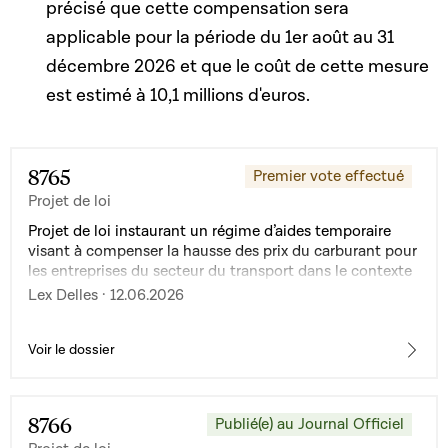
précisé que cette compensation sera
applicable pour la période du 1er août au 31
décembre 2026 et que le coût de cette mesure
est estimé à 10,1 millions d'euros.
8765
Premier vote effectué
Projet de loi
Projet de loi instaurant un régime d’aides temporaire
visant à compenser la hausse des prix du carburant pour
les entreprises du secteur du transport dans le contexte
de la crise au Moyen-Orient
Lex Delles · 12.06.2026
Voir le dossier
8766
Publié(e) au Journal Officiel