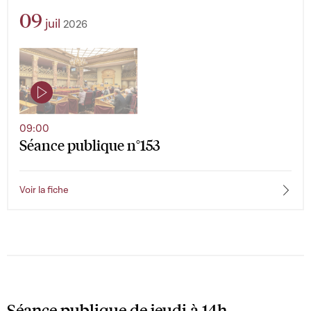
09
juil
2026
09:00
Séance publique n°153
Voir la fiche
Séance publique de jeudi à 14h