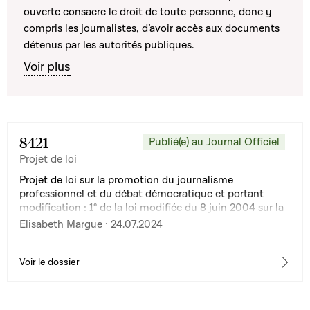
ouverte consacre le droit de toute personne, donc y
compris les journalistes, d’avoir accès aux documents
détenus par les autorités publiques.
Voir plus
8421
Publié(e) au Journal Officiel
Projet de loi
Projet de loi sur la promotion du journalisme
professionnel et du débat démocratique et portant
modification : 1° de la loi modifiée du 8 juin 2004 sur la
liberté d'expression dans les médias ; 2° de la loi
Elisabeth Margue · 24.07.2024
modifiée du 14 septembre 2018 relative à une
administration transparente et ouverte ; 3° de la loi du
30 juillet 2021 relative à un régime d'aides en faveur du
Voir le dossier
journalisme professionnel