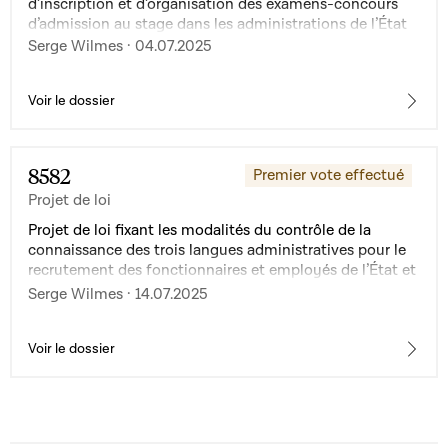
d’inscription et d’organisation des examens-concours
d’admission au stage dans les administrations de l’État
Serge Wilmes · 04.07.2025
Voir le dossier
8582
Premier vote effectué
Projet de loi
Projet de loi fixant les modalités du contrôle de la
connaissance des trois langues administratives pour le
recrutement des fonctionnaires et employés de l’État et
des fonctionnaires et employés communaux et
Serge Wilmes · 14.07.2025
modifiant : 1° la loi modifiée du 15 juin 1999 portant
organisation de l’Institut national d’administration
publique ; 2° la loi du 25 juillet 2018 portant création du
Voir le dossier
Centre de gestion du personnel et de l’organisation de
l’État ; 3° la loi modifiée du 25 mars 2015 fixant le
régime des traitements et les conditions et modalités
d’avancement des fonctionnaires de l’État