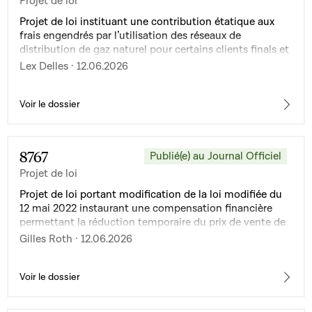
Projet de loi
Projet de loi instituant une contribution étatique aux
frais engendrés par l’utilisation des réseaux de
distribution de gaz naturel pour certains clients finals et
abrogeant la loi modifiée du 17 mai 2022 portant prise
Lex Delles · 12.06.2026
en charge par l’État des frais engendrés par l’utilisation
des réseaux de distribution de gaz naturel
Voir le dossier
8767
Publié(e) au Journal Officiel
Projet de loi
Projet de loi portant modification de la loi modifiée du
12 mai 2022 instaurant une compensation financière
permettant la réduction temporaire du prix de vente de
certains produits pétroliers
Gilles Roth · 12.06.2026
Voir le dossier