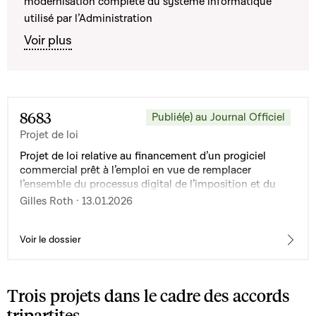
modernisation complète du système informatique
utilisé par l’Administration
Voir plus
8683
Publié(e) au Journal Officiel
Projet de loi
Projet de loi relative au financement d’un progiciel
commercial prêt à l’emploi en vue de remplacer
l’ensemble du processus digital de l’imposition et du
recouvrement des impôts perçus par l’Administration
Gilles Roth · 13.01.2026
des contributions directes
Voir le dossier
Trois projets dans le cadre des accords
tripartites