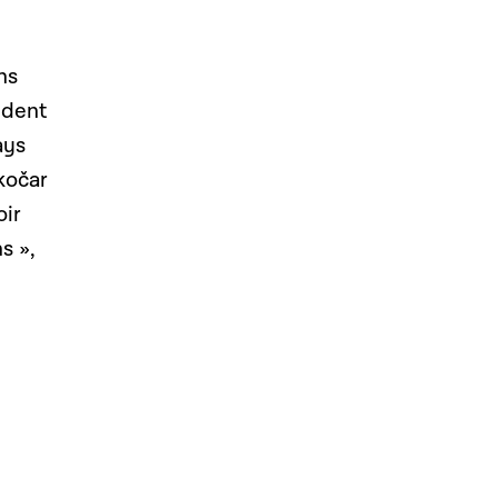
ns
ident
ays
kočar
oir
s »,