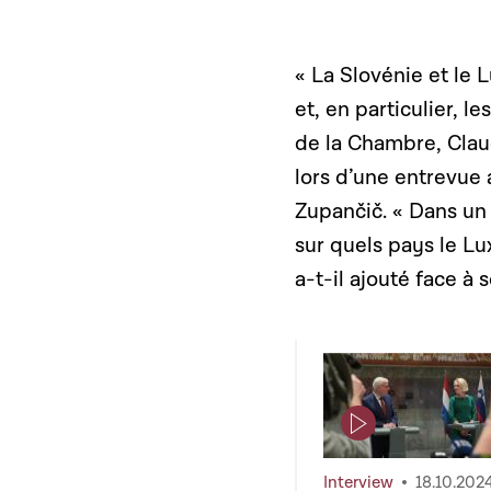
« La Slovénie et l
et, en particulier, 
de la Chambre, Claud
lors d’une entrevue
Zupančič. « Dans un 
sur quels pays le L
a-t-il ajouté face 
Page contenant u
Interview
18.10.202