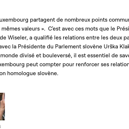
e Luxembourg partagent de nombreux points commu
les mêmes valeurs ». C’est avec ces mots que le Prés
e Wiseler, a qualifié les relations entre les deux p
 avec la Présidente du Parlement slovène Urška Kla
monde divisé et bouleversé, il est essentiel de sav
uxembourg peut compter pour renforcer ses relation
à son homologue slovène
.
ne vidéo
4