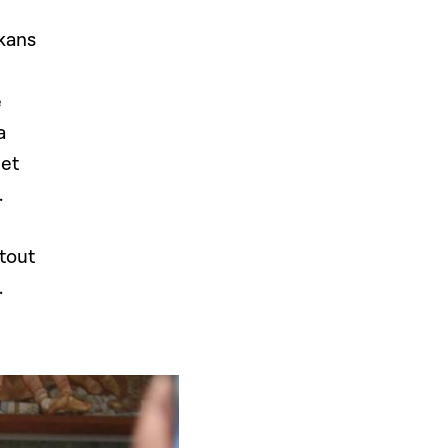
lkans
e
a
 et
.
 tout
.