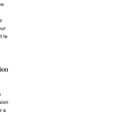
ée
e
eur
t le
sion
e
sion
e a