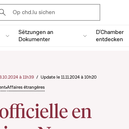
vrir l'écran de recherche
Op chd.lu sichen
Sëtzungen an
D'Chamber
Dokumenter
entdecken
18.10.2024 à 11h39
/
Update le 11.11.2024 à 10h20
ent
Affaires étrangères
officielle en