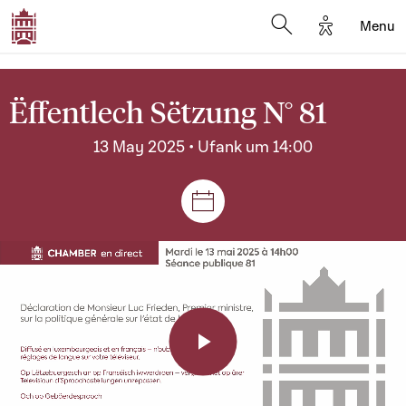
Options d'a
Menu
Open search moda
Ëffentlech Sëtzung N° 81
13 May 2025 • Ufank um 14:00
Sëtzungen a Reuniounen
Play
Video