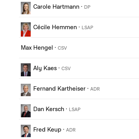
Carole Hartmann
·
DP
Cécile Hemmen
·
LSAP
Max Hengel
·
CSV
Aly Kaes
·
CSV
Fernand Kartheiser
·
ADR
Dan Kersch
·
LSAP
Fred Keup
·
ADR