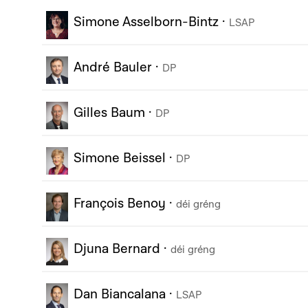
Simone Asselborn-Bintz
·
LSAP
André Bauler
·
DP
Gilles Baum
·
DP
Simone Beissel
·
DP
François Benoy
·
déi gréng
Djuna Bernard
·
déi gréng
Dan Biancalana
·
LSAP