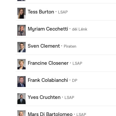
Tess Burton
·
LSAP
Myriam Cecchetti
·
déi Lénk
Sven Clement
·
Piraten
Francine Closener
·
LSAP
Frank Colabianchi
·
DP
Yves Cruchten
·
LSAP
Mars Di Bartolomeo
·
LSAP