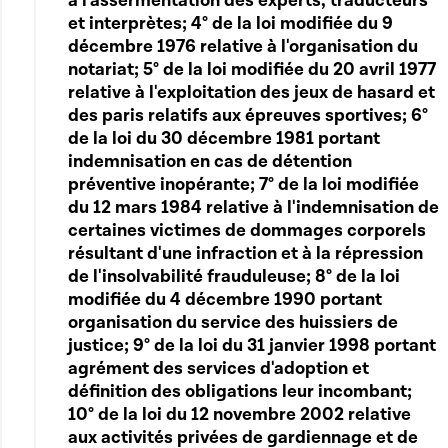
à l'assermentation des experts, traducteurs
et interprètes; 4° de la loi modifiée du 9
décembre 1976 relative à l'organisation du
notariat; 5° de la loi modifiée du 20 avril 1977
relative à l'exploitation des jeux de hasard et
des paris relatifs aux épreuves sportives; 6°
de la loi du 30 décembre 1981 portant
indemnisation en cas de détention
préventive inopérante; 7° de la loi modifiée
du 12 mars 1984 relative à l'indemnisation de
certaines victimes de dommages corporels
résultant d'une infraction et à la répression
de l'insolvabilité frauduleuse; 8° de la loi
modifiée du 4 décembre 1990 portant
organisation du service des huissiers de
justice; 9° de la loi du 31 janvier 1998 portant
agrément des services d'adoption et
définition des obligations leur incombant;
10° de la loi du 12 novembre 2002 relative
aux activités privées de gardiennage et de