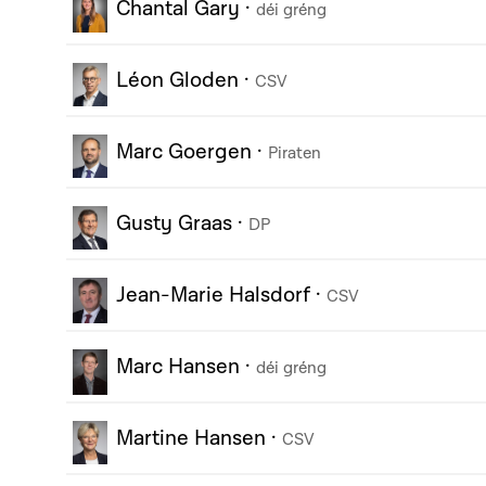
Chantal Gary
·
déi gréng
Léon Gloden
·
CSV
Marc Goergen
·
Piraten
Gusty Graas
·
DP
Jean-Marie Halsdorf
·
CSV
Marc Hansen
·
déi gréng
Martine Hansen
·
CSV