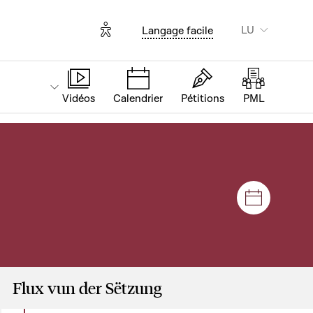
Options d'accessibilité
LU
Langage facile
Vidéos
Calendrier
Pétitions
PML
Sëtzunge
Flux vun der Sëtzung