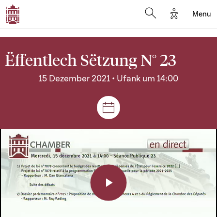
Options d'a
Menu
Open search moda
Ëffentlech Sëtzung N° 23
15 Dezember 2021 • Ufank um 14:00
Sëtzungen a Reuniounen
Play
Video