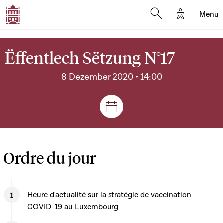
Options d'
Menu
Open search mod
Ëffentlech Sëtzung N°17
8 Dezember 2020 • 14:00
Sëtzungen a Reuniounen
Ordre du jour
Heure d'actualité sur la stratégie de vaccination
COVID-19 au Luxembourg