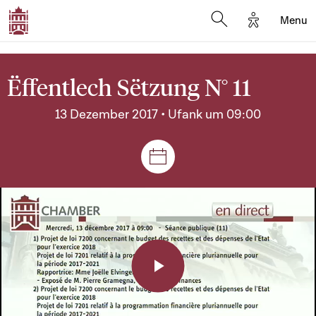
Options d'a
Menu
Open search moda
Ëffentlech Sëtzung N° 11
13 Dezember 2017 • Ufank um 09:00
Sëtzungen a Reuniounen
Play
Video