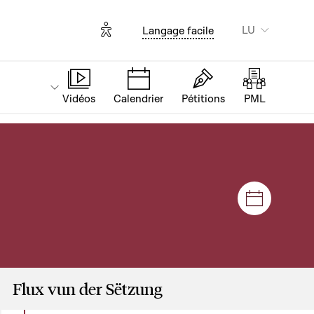
Options d'accessibilité
LU
Langage facile
Vidéos
Calendrier
Pétitions
PML
Sëtzunge
Flux vun der Sëtzung