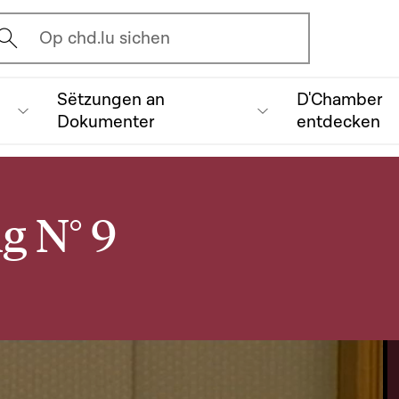
vrir l'écran de recherche
Op chd.lu sichen
Sëtzungen an
D'Chamber
Dokumenter
entdecken
g N° 9