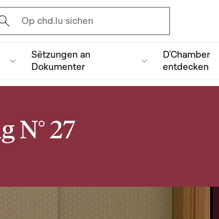
vrir l'écran de recherche
Op chd.lu sichen
Sëtzungen an
D'Chamber
Dokumenter
entdecken
g N° 27