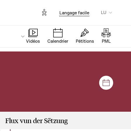
Options d'accessibilité
LU
Langage facile
Vidéos
Calendrier
Pétitions
PML
Sëtzunge
Flux vun der Sëtzung