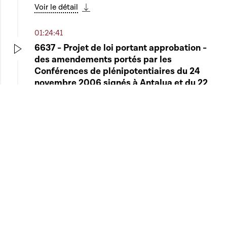
Play
Voir le détail
Télécharger cette séquence
01:24:41
6637 - Projet de loi portant approbation -
des amendements portés par les
Play
Conférences de plénipotentiaires du 24
novembre 2006 signés à Antalya et du 22
octobre 2010 signés à Guadalajara à la
Constitution et à la Convention de l'Union
internationale des télécommunications
telles qu'amendées par la suite; - des
réserves formulées par le Luxembourg lors
des Conférences de plénipotentiaires du 24
novembre 2006 à Antalya et du 22 octobre
2010 à Guadalajara - Rapporteur : Monsieur
Claude Adam
Voir le détail
Télécharger cette séquence