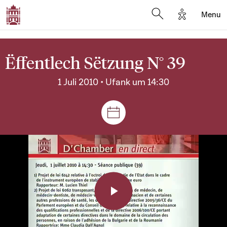
Options d'a
Menu
Open search moda
Ëffentlech Sëtzung N° 39
1 Juli 2010 • Ufank um 14:30
Sëtzungen a Reuniounen
Play
Video