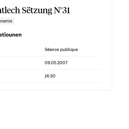
ntlech Sëtzung N°31
ansmis
atiounen
Séance publique
09.05.2007
14:30