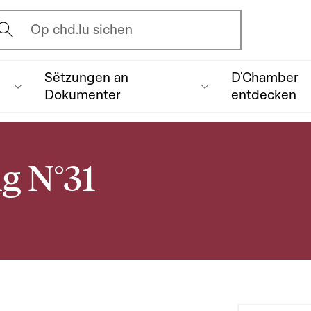
vrir l'écran de recherche
Op chd.lu sichen
Sëtzungen an
D'Chamber
Dokumenter
entdecken
ng N°31