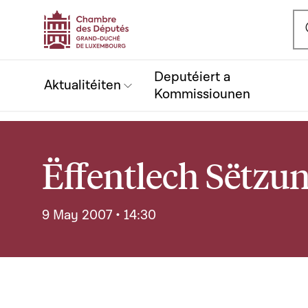
Ou
Deputéiert a
Aktualitéiten
Kommissiounen
Ëffentlech Sëtzu
9 May 2007 • 14:30