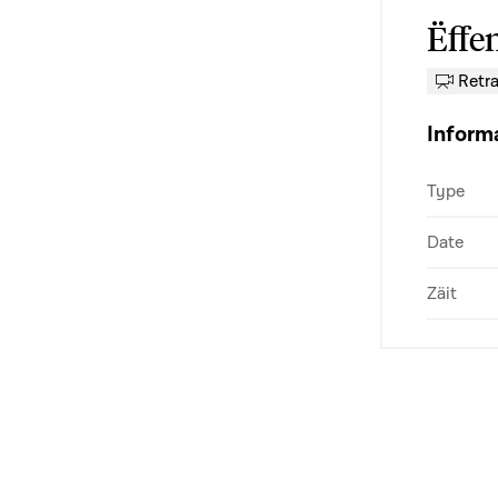
Ëffe
Retr
Inform
Type
Date
Zäit