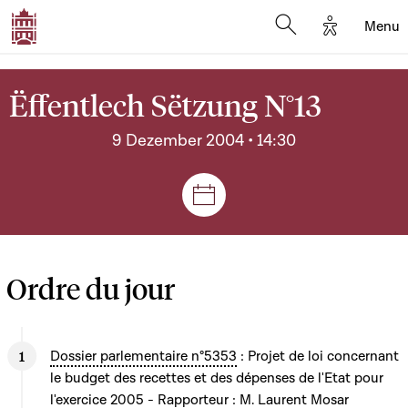
Options d'
Menu
Open search mod
Ëffentlech Sëtzung N°13
9 Dezember 2004 • 14:30
Sëtzungen a Reuniounen
Ordre du jour
Dossier parlementaire n°5353
: Projet de loi concernant
le budget des recettes et des dépenses de l'Etat pour
l'exercice 2005 - Rapporteur : M. Laurent Mosar