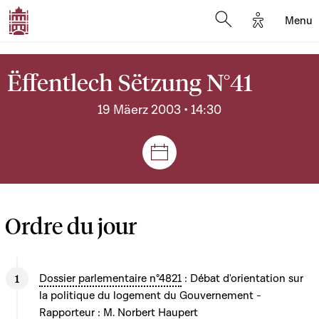
Options d'
Menu
Open search mod
Ëffentlech Sëtzung N°41
19 Mäerz 2003 • 14:30
Sëtzungen a Reuniounen
Ordre du jour
Dossier parlementaire n°4821
: Débat d'orientation sur
la politique du logement du Gouvernement -
Rapporteur : M. Norbert Haupert