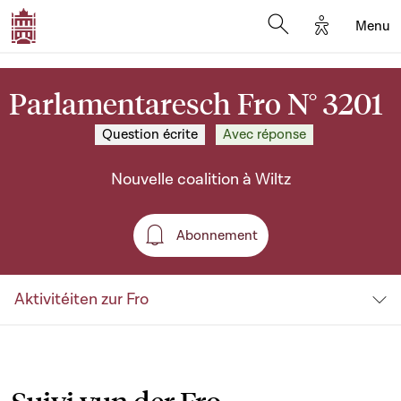
Options d'a
Menu
Open search moda
Parlamentaresch Fro N° 3201
Question écrite
Avec réponse
Nouvelle coalition à Wiltz
Abonnement
Abonnement
Aktivitéiten zur Fro